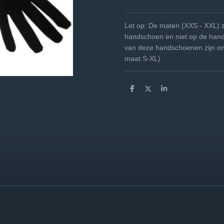
Let op: De maten (XXS - XXL) z
handschoen en niet op de han
van deze handschoenen zijn one 
maat S-XL)
D
D
S
e
e
h
l
e
a
e
l
r
n
e