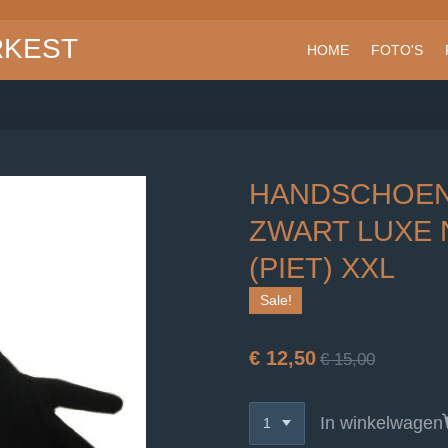
RKEST
HOME
FOTO'S
HANDSCHOEN
ZWART LUXE 
(PIET) XXL
Sale!
€ 12,50
€ 15,00
In winkelwagen